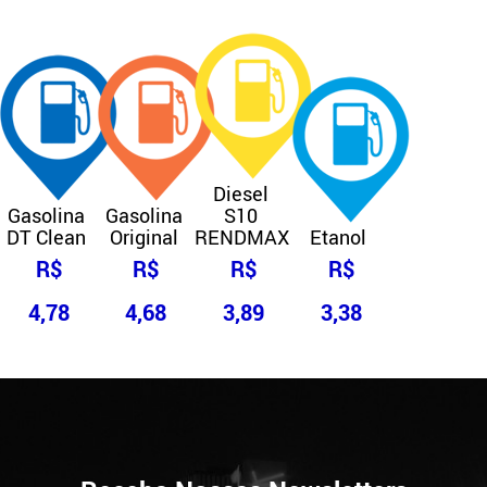
Diesel
Gasolina
Gasolina
S10
DT Clean
Original
RENDMAX
Etanol
R$
R$
R$
R$
4,78
4,68
3,89
3,38